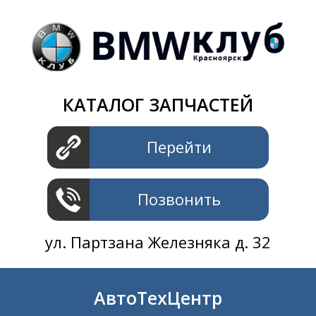
Магазин
+7 391
2801414
ул. Шахтеров 61 ст.2
АвтоТехЦентр
КАТАЛОГ ЗАПЧАСТЕЙ
+7 391
2311414
ул. Шахтеров 61 ст.2
Перейти
Позвонить
ул. Партзана Железняка д. 32
АвтоТехЦентр