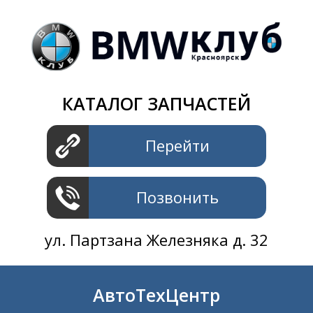
Магазин
+7 391
2801414
ул. Шахтеров 61 ст.2
АвтоТехЦентр
КАТАЛОГ ЗАПЧАСТЕЙ
+7 391
2311414
ул. Шахтеров 61 ст.2
Перейти
Позвонить
ул. Партзана Железняка д. 32
АвтоТехЦентр