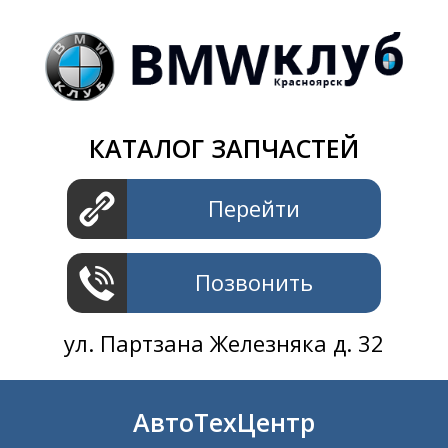
Магазин
+7 391
2801414
ул. Шахтеров 61 ст.2
АвтоТехЦентр
КАТАЛОГ ЗАПЧАСТЕЙ
+7 391
2311414
ул. Шахтеров 61 ст.2
Перейти
Позвонить
ул. Партзана Железняка д. 32
АвтоТехЦентр