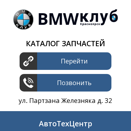
Магазин
+7 391
2801414
ул. Шахтеров 61 ст.2
АвтоТехЦентр
КАТАЛОГ ЗАПЧАСТЕЙ
+7 391
2311414
ул. Шахтеров 61 ст.2
Перейти
Позвонить
ул. Партзана Железняка д. 32
АвтоТехЦентр