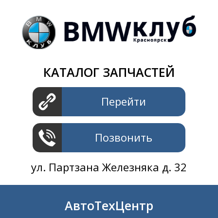
Магазин
+7 391
2801414
ул. Шахтеров 61 ст.2
АвтоТехЦентр
КАТАЛОГ ЗАПЧАСТЕЙ
+7 391
2311414
ул. Шахтеров 61 ст.2
Перейти
Позвонить
ул. Партзана Железняка д. 32
АвтоТехЦентр