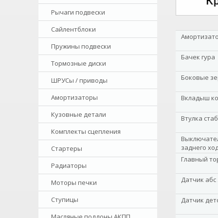
Рычаги подвески
Сайлентблоки
Амортизато
Пружины подвески
Бачек гура
Тормозные диски
Боковые зе
ШРУСы / приводы
Амортизаторы
Вкладыш к
Кузовные детали
Втулка ста
Комплекты сцепления
Выключател
заднего хо
Стартеры
Главный то
Радиаторы
Датчик абс
Моторы печки
Ступицы
Датчик дет
Масляные поддоны АКПП