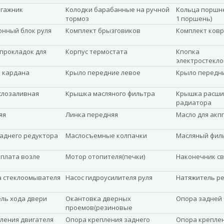
агажник
Колодки барабанные на ручной
Кольца поршне
тормоз
1 поршень)
нный блок руля
Комплект брызговиков
Комплект ковр
прокладок для
Корпус термостата
Кпопка
электростекл
 кардана
Крыло передние левое
Крыло передн
слозаливная
Крышка масляного фильтра
Крышка расши
радиатора
яя
Линка передняя
Масло для акпп
заднего редуктора
Маслосъемные колпачки
Масляный фил
плата возле
Мотор отопителя(печки)
Наконечник с
а стеклоомывателя
Насос гидроусилителя руля
Натяжитель р
ль хода двери
Окантовка дверных
Опора задней 
проемов(резиновые
уплотнители)
ления двигателя
Опора крепления заднего
Опора крепле