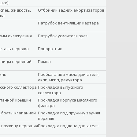
шки)
спец. жидкость,
Отбойник задних амортизаторов
зка
Патрубок вентиляции картера
емы охлаждения
Патрубок усилителя руля
еталь передка
Поворотник
упицы передний
Помпа
мнь
Пробка слива масла двигателя,
акпп, мкпп, редуктора
скного коллектора
Прокладка выпускного
коллектора
апанной крышки
Прокладка корпуса масляного
фильтра
 болты клапанной
Прокладка под пружину задняя
верхняя
 пружину передняя
Прокладка поддона двигателя