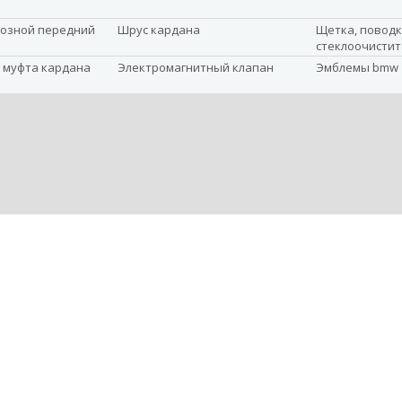
озной передний
Шрус кардана
Щетка, повод
стеклоочистит
 муфта кардана
Электромагнитный клапан
Эмблемы bmw