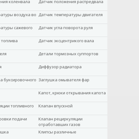
ения коленвала
Датчик положения распредвала
атуры воздуха во
Датчик температуры двигателя
ратуры сажевого
Датчик угла поворота руля
 топлива
Датчик эксцентрикого вала
еля
Детали тормозных суппортов
я
Диффузор радиатора
а буксировочного
Заглушка омывателя фар
Капот, крюки открывания капота
яции топливного
Клапан впускной
ровки подачи
Клапан рециркуляции
отработавших газов
ышка
Клипсы различные