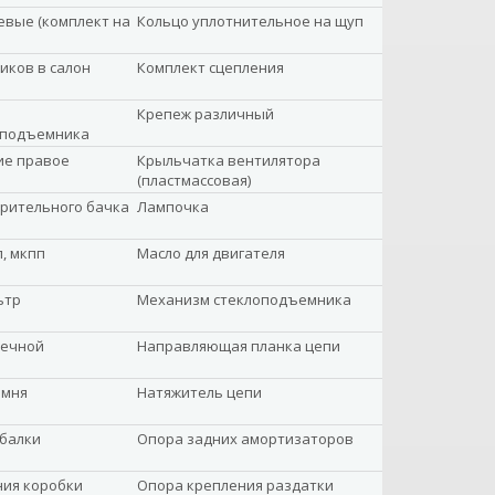
вые (комплект на
Кольцо уплотнительное на щуп
иков в салон
Комплект сцепления
Крепеж различный
оподъемника
ие правое
Крыльчатка вентилятора
(пластмассовая)
рительного бачка
Лампочка
, мкпп
Масло для двигателя
ьтр
Механизм стеклоподъемника
вечной
Направляющая планка цепи
емня
Натяжитель цепи
балки
Опора задних амортизаторов
ния коробки
Опора крепления раздатки