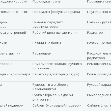
поддона коробки
Прокладка помпы
Прокладка св
топливного насоса
Прокладка форсунки впрыска
Пружина задн
дних
Пыльник передних
Пыльник руле
оров
амортизаторов
уса внутренний
Рабочий цилиндр сцепления
Радиатор
ечки
Различные болты
Различные мо
реле, датчик
Распредвал
Расширительн
радиатора
ятора на
Ремкомплект колодок ручника
Ремкомплект 
(пружины)
ода кондиционера
Решетка радиатора (ноздри)
Ролик привод
а
Рулевая тяга в сборе с
Рулевой карда
наконечником
Ручка открывания двери
Рычаг задней 
внутренняя
дней подвески
Сайлентблок задней подвески
Сайлентблок 