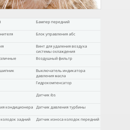
й
Бампер передний
анителя
Блок управления абс
ия
Винт для удаления воздуха
системы охлаждения
азличные
Воздушный фильтр
дшипник
Выключатель индикатора
давления масла
Гидрокомпенсатор
Датчик ibs
ния кондиционера
Датчик давления турбины
 колодок задний
Датчик износа колодок передний