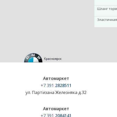
Шланг торм
Эластичная
Автомаркет
+7 391
2828511
ул. Партизана Железняка д.32
Автомаркет
+7 391
2084141