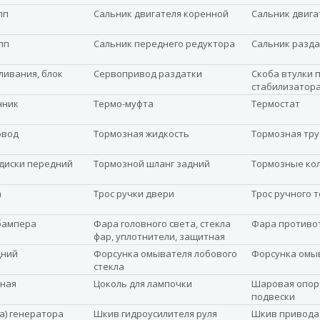
пп
Сальник двигателя коренной
Сальник двига
пп
Сальник переднего редуктора
Сальник разда
ливания, блок
Сервопривод раздатки
Скоба втулки 
стабилизатор
нник
Термо-муфта
Термостат
овод
Тормозная жидкость
Тормозная тру
диски передний
Тормозной шланг задний
Тормозные ко
а
Трос ручки двери
Трос ручного 
бампера
Фара головного света, стекла
Фара противо
фар, уплотнители, защитная
планка
дний
Форсунка омывателя лобового
Форсунка омы
стекла
ная
Цоколь для лампочки
Шаровая опор
подвески
а) генератора
Шкив гидроусилителя руля
Шкив привода