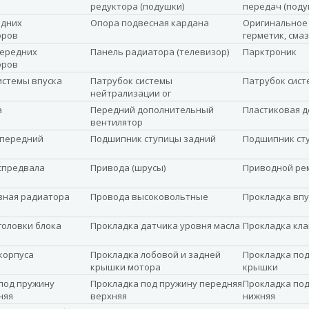
редуктора (подушки)
передач (поду
едних
Опора подвесная кардана
Оригинальное 
оров
герметик, сма
передних
Панель радиатора (телевизор)
Парктроник
оров
истемы впуска
Патрубок системы
Патрубок сист
нейтрализации ог
а
Передний дополнительный
Пластиковая д
вентилятор
 передний
Подшипник ступицы задний
Подшипник ст
спредвала
Привода (шрусы)
Приводной ре
вная радиатора
Провода высоковольтные
Прокладка впу
головки блока
Прокладка датчика уровня масла
Прокладка кл
корпуса
Прокладка лобовой и задней
Прокладка под
крышки мотора
крышки
под пружину
Прокладка под пружину передняя
Прокладка под
няя
верхняя
нижняя