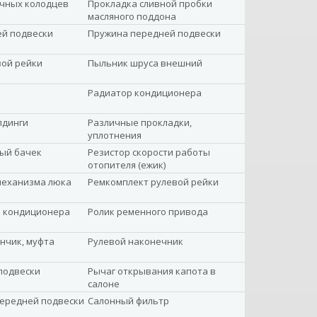
ечных колодцев
Прокладка сливной пробки
масляного поддона
ей подвески
Пружина передней подвески
вой рейки
Пыльник шруса внешний
Радиатор кондиционера
лдинги
Различные прокладки,
уплотнения
ый бачек
Резистор скорости работы
отопителя (ежик)
механизма люка
Ремкомплект рулевой рейки
а кондиционера
Ролик ременного привода
нчик, муфта
Рулевой наконечник
подвески
Рычаг открывания капота в
салоне
передней подвески
Салонный фильтр