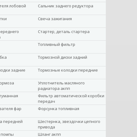
теля лобовой
Сальник заднего редуктора
тки
Свеча зажигания
переднего
Стартер, деталь стартера
а
Топливный фильтр
бка
Тормозной диски задний
лодки задние
Тормозные колодки передние
тормоза
Уплотнитель масляного
радиатора акпп
туманная
Фильтр автоматической коробки
передач
вателя фар
Форсунка топливная
а передней
Шестернка, звездочки цепного
привода
 помпы
Шланг акпп