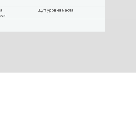
ка
Щуп уровня масла
еля