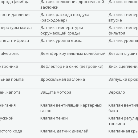
лорода (лямбда-
Датчик положения дроссельной
Датчик полож
заслонки
ности давления
Датчик расхода воздуха
Датчик темпер
(расходомер)
впуске
пературы масла
Датчик температуры
Датчик темпе
окружающей среды
фильтра
вня антифриза
Датчик уровня масла
Датчик уровня
alvetronic
Демпфер крутильных колебаний
Детали глушит
ктроника
Дефлектор на окно (ветровики)
Диск сцеплени
льная помпа
Дроссельная заслонка
Заглушка крюк
ей, капота
Защита мотора
Зеркало
жигания
Клапан вентиляции картерных
Клапан вентил
газов
бака
ускной
Клапан печки
Клапан регули
топлива
остого хода
Клапан, датчик дизелей
Клапанная кр