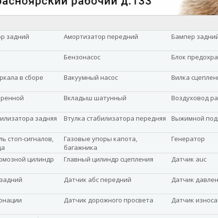
р задний
Амортизатор передний
Бампер задни
Бензонасос
Блок предохр
ркала в сборе
Вакуумный насос
Вилка сцеплен
оренной
Вкладыш шатунный
Воздуховод р
билизатора задняя
Втулка стабилизатора передняя
Выжимной по
ь стоп-сигналов,
Газовые упоры капота,
Генератор
да
багажника
рмозной цилиндр
Главный цилиндр сцепления
Датчик auc
 задний
Датчик абс передний
Датчик давле
онации
Датчик дорожного просвета
Датчик износа