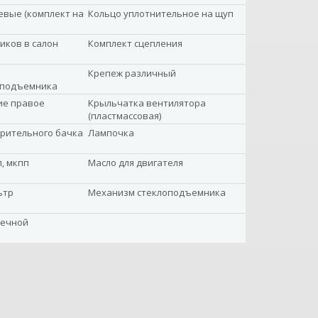
вые (комплект на
Кольцо уплотнительное на щуп
иков в салон
Комплект сцепления
Крепеж различный
оподъемника
ие правое
Крыльчатка вентилятора
(пластмассовая)
рительного бачка
Лампочка
, мкпп
Масло для двигателя
ьтр
Механизм стеклоподъемника
вечной