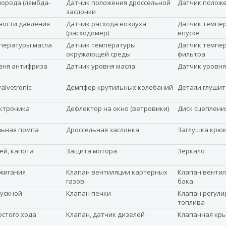
лорода (лямбда-
Датчик положения дроссельной
Датчик полож
заслонки
ности давления
Датчик расхода воздуха
Датчик темпер
(расходомер)
впуске
пературы масла
Датчик температуры
Датчик темпе
окружающей среды
фильтра
вня антифриза
Датчик уровня масла
Датчик уровня
alvetronic
Демпфер крутильных колебаний
Детали глушит
ктроника
Дефлектор на окно (ветровики)
Диск сцеплени
льная помпа
Дроссельная заслонка
Заглушка крюк
ей, капота
Защита мотора
Зеркало
жигания
Клапан вентиляции картерных
Клапан вентил
газов
бака
ускной
Клапан печки
Клапан регули
топлива
остого хода
Клапан, датчик дизелей
Клапанная кр