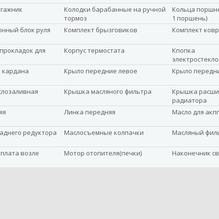
агажник
Колодки барабанные на ручной
Кольца поршне
тормоз
1 поршень)
нный блок руля
Комплект брызговиков
Комплект ковр
прокладок для
Корпус термостата
Кпопка
электростекл
 кардана
Крыло передние левое
Крыло передн
слозаливная
Крышка масляного фильтра
Крышка расши
радиатора
яя
Линка передняя
Масло для акпп
заднего редуктора
Маслосъемные колпачки
Масляный фил
плата возле
Мотор отопителя(печки)
Наконечник с