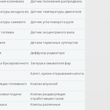
ения коленвала
Датчик положения распредвала
атуры воздуха во
Датчик температуры двигателя
ратуры сажевого
Датчик угла поворота руля
 топлива
Датчик эксцентрикого вала
еля
Детали тормозных суппортов
я
Диффузор радиатора
а буксировочного
Заглушка омывателя фар
Капот, крюки открывания капота
яции топливного
Клапан впускной
ровки подачи
Клапан рециркуляции
отработавших газов
ышка
Клипсы различные