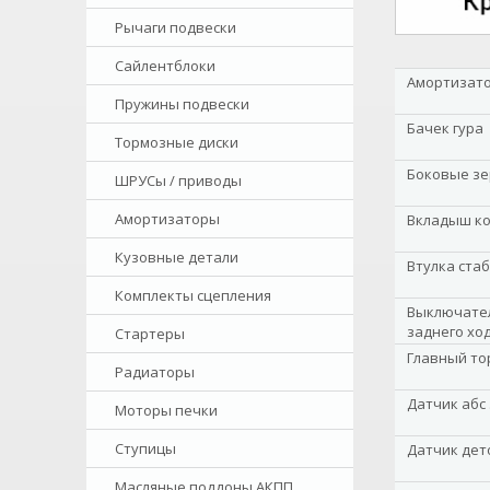
Рычаги подвески
Сайлентблоки
Амортизато
Пружины подвески
Бачек гура
Тормозные диски
Боковые зе
ШРУСы / приводы
Амортизаторы
Вкладыш к
Кузовные детали
Втулка ста
Комплекты сцепления
Выключател
заднего хо
Стартеры
Главный то
Радиаторы
Датчик абс
Моторы печки
Ступицы
Датчик дет
Масляные поддоны АКПП