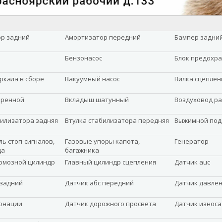
р задний
Амортизатор передний
Бампер задни
Бензонасос
Блок предохр
ркала в сборе
Вакуумный насос
Вилка сцеплен
оренной
Вкладыш шатунный
Воздуховод р
билизатора задняя
Втулка стабилизатора передняя
Выжимной по
ь стоп-сигналов,
Газовые упоры капота,
Генератор
да
багажника
рмозной цилиндр
Главный цилиндр сцепления
Датчик auc
 задний
Датчик абс передний
Датчик давле
онации
Датчик дорожного просвета
Датчик износа