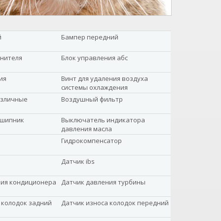
й
Бампер передний
анителя
Блок управления абс
ия
Винт для удаления воздуха
системы охлаждения
азличные
Воздушный фильтр
дшипник
Выключатель индикатора
давления масла
Гидрокомпенсатор
Датчик ibs
ния кондиционера
Датчик давления турбины
 колодок задний
Датчик износа колодок передний