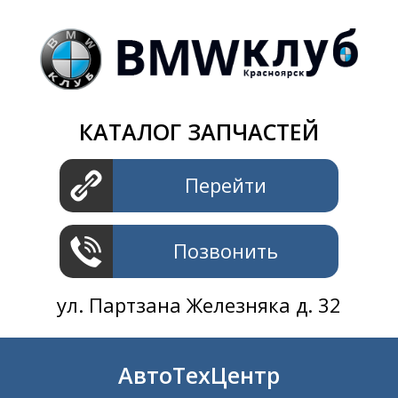
Магазин
+7 391
2801414
ул. Шахтеров 61 ст.2
АвтоТехЦентр
КАТАЛОГ ЗАПЧАСТЕЙ
+7 391
2311414
ул. Шахтеров 61 ст.2
Перейти
Позвонить
ул. Партзана Железняка д. 32
АвтоТехЦентр