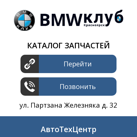
Магазин
+7 391
2801414
ул. Шахтеров 61 ст.2
АвтоТехЦентр
КАТАЛОГ ЗАПЧАСТЕЙ
+7 391
2311414
ул. Шахтеров 61 ст.2
Перейти
Позвонить
ул. Партзана Железняка д. 32
АвтоТехЦентр