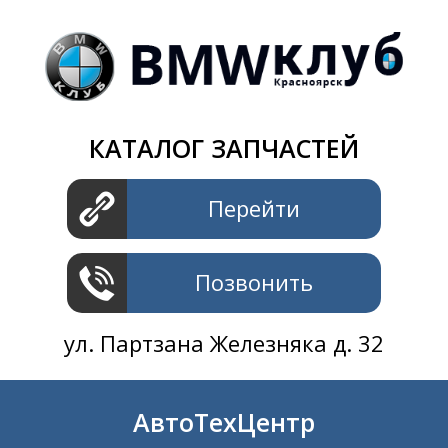
Магазин
+7 391
2801414
ул. Шахтеров 61 ст.2
АвтоТехЦентр
КАТАЛОГ ЗАПЧАСТЕЙ
+7 391
2311414
ул. Шахтеров 61 ст.2
Перейти
Позвонить
ул. Партзана Железняка д. 32
АвтоТехЦентр