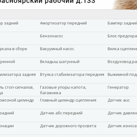
р задний
Амортизатор передний
Бампер задни
Бензонасос
Блок предохр
ркала в сборе
Вакуумный насос
Вилка сцеплен
оренной
Вкладыш шатунный
Воздуховод р
билизатора задняя
Втулка стабилизатора передняя
Выжимной по
ь стоп-сигналов,
Газовые упоры капота,
Генератор
да
багажника
рмозной цилиндр
Главный цилиндр сцепления
Датчик auc
 задний
Датчик абс передний
Датчик давле
онации
Датчик дорожного просвета
Датчик износа