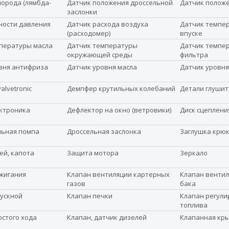
лорода (лямбда-
Датчик положения дроссельной
Датчик полож
заслонки
ности давления
Датчик расхода воздуха
Датчик темпер
(расходомер)
впуске
пературы масла
Датчик температуры
Датчик темпе
окружающей среды
фильтра
вня антифриза
Датчик уровня масла
Датчик уровня
alvetronic
Демпфер крутильных колебаний
Детали глушит
ктроника
Дефлектор на окно (ветровики)
Диск сцеплени
льная помпа
Дроссельная заслонка
Заглушка крюк
ей, капота
Защита мотора
Зеркало
жигания
Клапан вентиляции картерных
Клапан вентил
газов
бака
ускной
Клапан печки
Клапан регули
топлива
остого хода
Клапан, датчик дизелей
Клапанная кр