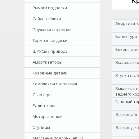
Рычаги подвески
Сайлентблоки
Амортизато
Пружины подвески
Бачек гура
Тормозные диски
Боковые зе
ШРУСы / приводы
Амортизаторы
Вкладыш к
Кузовные детали
Втулка ста
Комплекты сцепления
Выключател
заднего хо
Стартеры
Главный то
Радиаторы
Датчик абс
Моторы печки
Ступицы
Датчик дет
Масляные поддоны АКПП