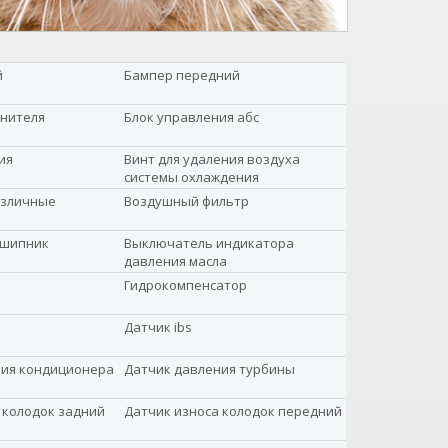
й
Бампер передний
анителя
Блок управления абс
ия
Винт для удаления воздуха
системы охлаждения
азличные
Воздушный фильтр
дшипник
Выключатель индикатора
давления масла
Гидрокомпенсатор
Датчик ibs
ния кондиционера
Датчик давления турбины
 колодок задний
Датчик износа колодок передний