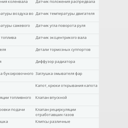
ения коленвала
Датчик положения распредвала
атуры воздуха во
Датчик температуры двигателя
ратуры сажевого
Датчик угла поворота руля
 топлива
Датчик эксцентрикого вала
еля
Детали тормозных суппортов
я
Диффузор радиатора
а буксировочного
Заглушка омывателя фар
Капот, крюки открывания капота
яции топливного
Клапан впускной
ровки подачи
Клапан рециркуляции
отработавших газов
ышка
Клипсы различные