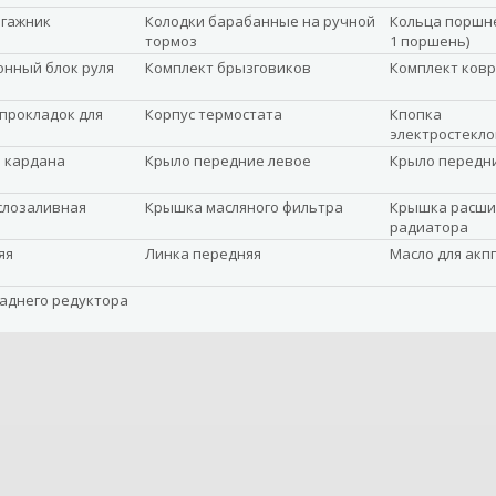
агажник
Колодки барабанные на ручной
Кольца поршне
тормоз
1 поршень)
нный блок руля
Комплект брызговиков
Комплект ковр
прокладок для
Корпус термостата
Кпопка
электростекл
 кардана
Крыло передние левое
Крыло передн
слозаливная
Крышка масляного фильтра
Крышка расши
радиатора
яя
Линка передняя
Масло для акпп
заднего редуктора