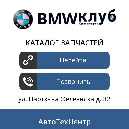
Магазин
+7 391
2801414
ул. Шахтеров 61 ст.2
АвтоТехЦентр
КАТАЛОГ ЗАПЧАСТЕЙ
+7 391
2311414
ул. Шахтеров 61 ст.2
Перейти
Позвонить
ул. Партзана Железняка д. 32
АвтоТехЦентр