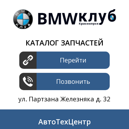
Магазин
+7 391
2801414
ул. Шахтеров 61 ст.2
АвтоТехЦентр
КАТАЛОГ ЗАПЧАСТЕЙ
+7 391
2311414
ул. Шахтеров 61 ст.2
Перейти
Позвонить
ул. Партзана Железняка д. 32
АвтоТехЦентр