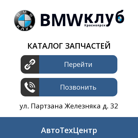
Магазин
+7 391
2801414
ул. Шахтеров 61 ст.2
АвтоТехЦентр
КАТАЛОГ ЗАПЧАСТЕЙ
+7 391
2311414
ул. Шахтеров 61 ст.2
Перейти
Позвонить
ул. Партзана Железняка д. 32
АвтоТехЦентр