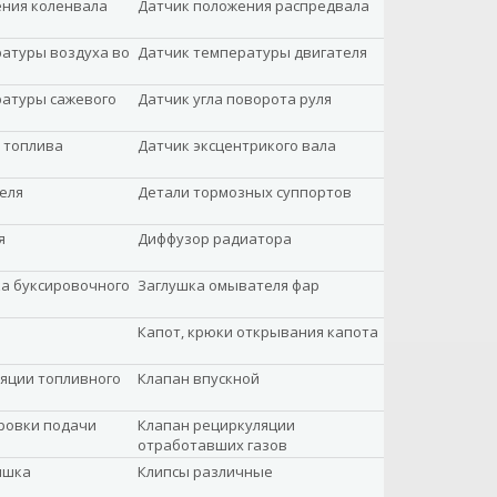
ения коленвала
Датчик положения распредвала
атуры воздуха во
Датчик температуры двигателя
ратуры сажевого
Датчик угла поворота руля
 топлива
Датчик эксцентрикого вала
еля
Детали тормозных суппортов
я
Диффузор радиатора
а буксировочного
Заглушка омывателя фар
Капот, крюки открывания капота
яции топливного
Клапан впускной
ровки подачи
Клапан рециркуляции
отработавших газов
ышка
Клипсы различные