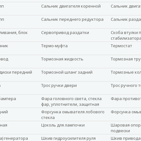
пп
Сальник двигателя коренной
Сальник двига
пп
Сальник переднего редуктора
Сальник разда
ливания, блок
Сервопривод раздатки
Скоба втулки 
стабилизатор
нник
Термо-муфта
Термостат
овод
Тормозная жидкость
Тормозная тру
диски передний
Тормозной шланг задний
Тормозные ко
а
Трос ручки двери
Трос ручного 
бампера
Фара головного света, стекла
Фара противо
фар, уплотнители, защитная
планка
дний
Форсунка омывателя лобового
Форсунка омы
стекла
ная
Цоколь для лампочки
Шаровая опор
подвески
а) генератора
Шкив гидроусилителя руля
Шкив привода