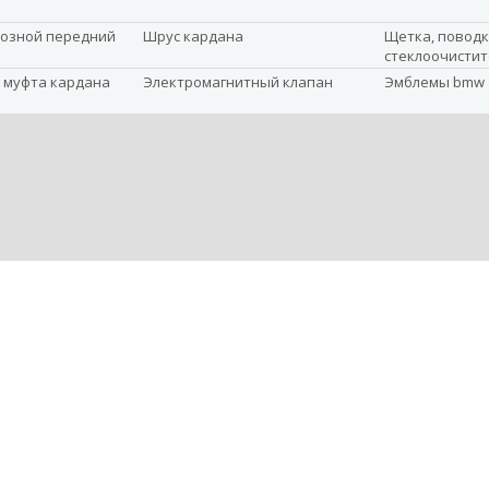
озной передний
Шрус кардана
Щетка, повод
стеклоочистит
 муфта кардана
Электромагнитный клапан
Эмблемы bmw