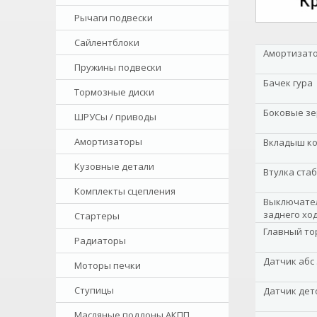
Рычаги подвески
Сайлентблоки
Амортизато
Пружины подвески
Бачек гура
Тормозные диски
Боковые зе
ШРУСы / приводы
Амортизаторы
Вкладыш к
Кузовные детали
Втулка ста
Комплекты сцепления
Выключател
заднего хо
Стартеры
Главный то
Радиаторы
Датчик абс
Моторы печки
Ступицы
Датчик дет
Масляные поддоны АКПП