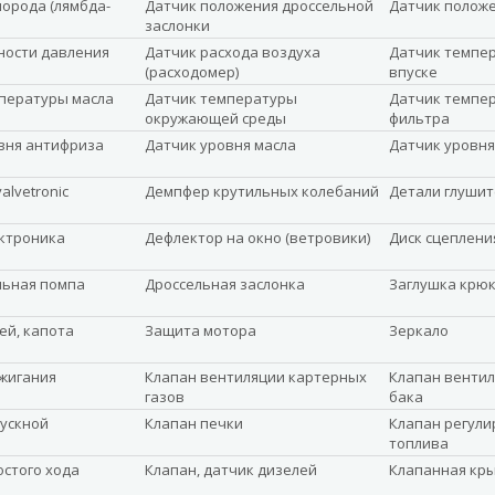
лорода (лямбда-
Датчик положения дроссельной
Датчик полож
заслонки
ности давления
Датчик расхода воздуха
Датчик темпер
(расходомер)
впуске
пературы масла
Датчик температуры
Датчик темпе
окружающей среды
фильтра
вня антифриза
Датчик уровня масла
Датчик уровня
alvetronic
Демпфер крутильных колебаний
Детали глушит
ктроника
Дефлектор на окно (ветровики)
Диск сцеплени
льная помпа
Дроссельная заслонка
Заглушка крюк
ей, капота
Защита мотора
Зеркало
жигания
Клапан вентиляции картерных
Клапан вентил
газов
бака
ускной
Клапан печки
Клапан регули
топлива
остого хода
Клапан, датчик дизелей
Клапанная кр