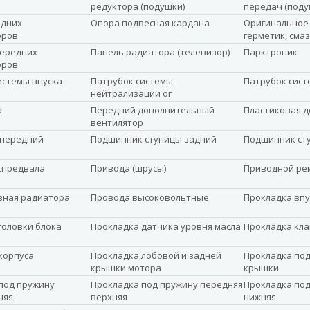
редуктора (подушки)
передач (поду
едних
Опора подвесная кардана
Оригинальное 
оров
герметик, сма
передних
Панель радиатора (телевизор)
Парктроник
оров
истемы впуска
Патрубок системы
Патрубок сист
нейтрализации ог
а
Передний дополнительный
Пластиковая д
вентилятор
 передний
Подшипник ступицы задний
Подшипник ст
спредвала
Привода (шрусы)
Приводной ре
вная радиатора
Провода высоковольтные
Прокладка впу
головки блока
Прокладка датчика уровня масла
Прокладка кл
корпуса
Прокладка лобовой и задней
Прокладка под
крышки мотора
крышки
под пружину
Прокладка под пружину передняя
Прокладка под
няя
верхняя
нижняя