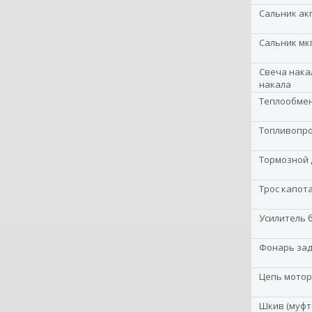
Сальник ак
Сальник мк
Свеча нака
накала
Теплообме
Топливопр
Тормозной 
Трос капот
Усилитель 
Фонарь за
Цепь мотор
Шкив (муфт