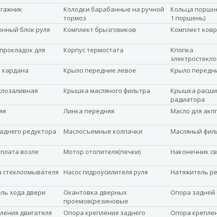
агажник
Колодки барабанные на ручной
Кольца поршне
тормоз
1 поршень)
нный блок руля
Комплект брызговиков
Комплект ковр
прокладок для
Корпус термостата
Кпопка
электростекл
 кардана
Крыло передние левое
Крыло передн
слозаливная
Крышка масляного фильтра
Крышка расши
радиатора
яя
Линка передняя
Масло для акпп
заднего редуктора
Маслосъемные колпачки
Масляный фил
плата возле
Мотор отопителя(печки)
Наконечник с
а стеклоомывателя
Насос гидроусилителя руля
Натяжитель р
ль хода двери
Окантовка дверных
Опора задней 
проемов(резиновые
уплотнители)
ления двигателя
Опора крепления заднего
Опора крепле