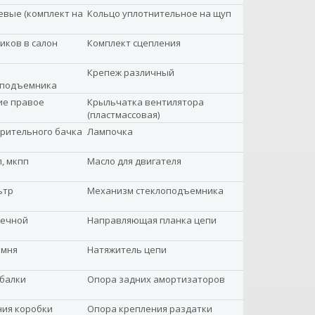
вые (комплект на
Кольцо уплотнительное на щуп
иков в салон
Комплект сцепления
Крепеж различный
оподъемника
ие правое
Крыльчатка вентилятора
(пластмассовая)
рительного бачка
Лампочка
, мкпп
Масло для двигателя
ьтр
Механизм стеклоподъемника
вечной
Направляющая планка цепи
емня
Натяжитель цепи
балки
Опора задних амортизаторов
ния коробки
Опора крепления раздатки