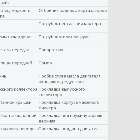
шки)
спец. жидкость,
Отбойник задних амортизаторов
зка
Патрубок вентиляции картера
емы охлаждения
Патрубок усилителя руля
еталь передка
Поворотник
упицы передний
Помпа
мнь
Пробка слива масла двигателя,
акпп, мкпп, редуктора
скного коллектора
Прокладка выпускного
коллектора
апанной крышки
Прокладка корпуса масляного
фильтра
 болты клапанной
Прокладка под пружину задняя
верхняя
 пружину передняя
Прокладка поддона двигателя