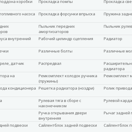
поддона коробки
Прокладка помпы
Прокладка св
топливного насоса
Прокладка форсунки впрыска
Пружина задн
дних
Пыльник передних
Пыльник руле
оров
амортизаторов
уса внутренний
Рабочий цилиндр сцепления
Радиатор
ечки
Различные болты
Различные мо
реле, датчик
Распредвал
Расширительн
радиатора
ятора на
Ремкомплект колодок ручника
Ремкомплект 
(пружины)
ода кондиционера
Решетка радиатора (ноздри)
Ролик привод
а
Рулевая тяга в сборе с
Рулевой карда
наконечником
Ручка открывания двери
Рычаг задней 
внутренняя
дней подвески
Сайлентблок задней подвески
Сайлентблок 