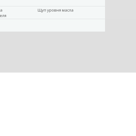
ка
Щуп уровня масла
еля