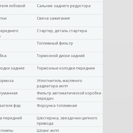
теля лобовой
Сальник заднего редуктора
тки
Свеча зажигания
переднего
Стартер, деталь стартера
а
Топливный фильтр
бка
Тормозной диски задний
лодки задние
Тормозные колодки передние
тормоза
Уплотнитель масляного
радиатора акпп
туманная
Фильтр автоматической коробки
передач
вателя фар
Форсунка топливная
а передней
Шестернка, звездочки цепного
привода
 помпы
Шланг акпп