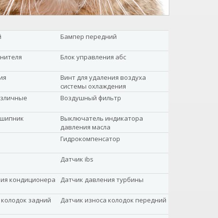
й
Бампер передний
анителя
Блок управления абс
ия
Винт для удаления воздуха
системы охлаждения
азличные
Воздушный фильтр
дшипник
Выключатель индикатора
давления масла
Гидрокомпенсатор
Датчик ibs
ния кондиционера
Датчик давления турбины
 колодок задний
Датчик износа колодок передний