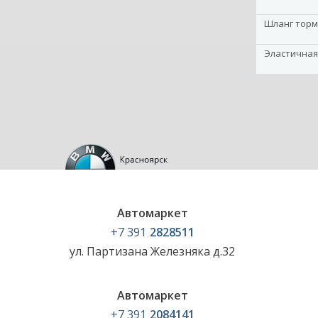
Шланг торм
Эластичная
Автомаркет
+7 391
2828511
ул. Партизана Железняка д.32
Автомаркет
+7 391
2084141