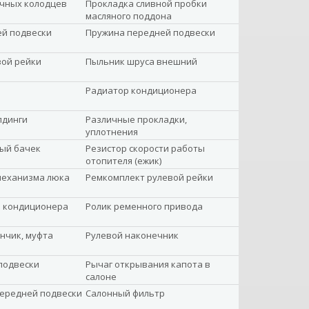
ечных колодцев
Прокладка сливной пробки
масляного поддона
ей подвески
Пружина передней подвески
вой рейки
Пыльник шруса внешний
Радиатор кондиционера
лдинги
Различные прокладки,
уплотнения
ый бачек
Резистор скорости работы
отопителя (ежик)
механизма люка
Ремкомплект рулевой рейки
а кондиционера
Ролик ременного привода
нчик, муфта
Рулевой наконечник
подвески
Рычаг открывания капота в
салоне
передней подвески
Салонный фильтр