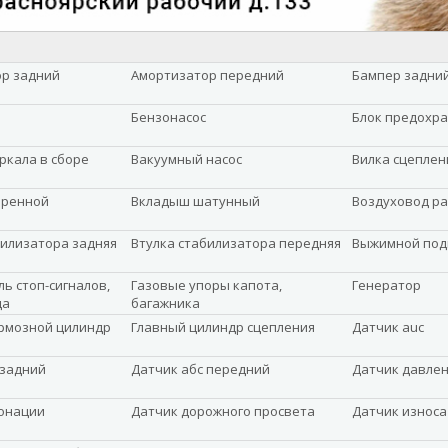
р задний
Амортизатор передний
Бампер задни
Бензонасос
Блок предохр
ркала в сборе
Вакуумный насос
Вилка сцеплен
оренной
Вкладыш шатунный
Воздуховод р
билизатора задняя
Втулка стабилизатора передняя
Выжимной по
ь стоп-сигналов,
Газовые упоры капота,
Генератор
да
багажника
рмозной цилиндр
Главный цилиндр сцепления
Датчик auc
 задний
Датчик абс передний
Датчик давле
онации
Датчик дорожного просвета
Датчик износа