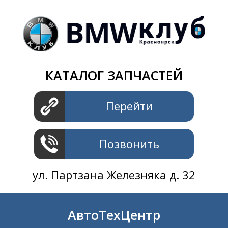
Магазин
+7 391
2801414
ул. Шахтеров 61 ст.2
АвтоТехЦентр
КАТАЛОГ ЗАПЧАСТЕЙ
+7 391
2311414
ул. Шахтеров 61 ст.2
Перейти
Позвонить
ул. Партзана Железняка д. 32
АвтоТехЦентр