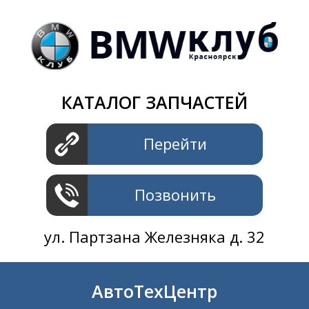
Магазин
+7 391
2801414
ул. Шахтеров 61 ст.2
АвтоТехЦентр
КАТАЛОГ ЗАПЧАСТЕЙ
+7 391
2311414
ул. Шахтеров 61 ст.2
Перейти
Позвонить
ул. Партзана Железняка д. 32
АвтоТехЦентр