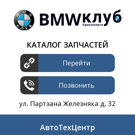
Магазин
+7 391
2801414
ул. Шахтеров 61 ст.2
АвтоТехЦентр
КАТАЛОГ ЗАПЧАСТЕЙ
+7 391
2311414
ул. Шахтеров 61 ст.2
Перейти
Позвонить
ул. Партзана Железняка д. 32
АвтоТехЦентр