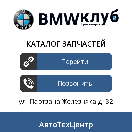
Магазин
+7 391
2801414
ул. Шахтеров 61 ст.2
АвтоТехЦентр
КАТАЛОГ ЗАПЧАСТЕЙ
+7 391
2311414
ул. Шахтеров 61 ст.2
Перейти
Позвонить
ул. Партзана Железняка д. 32
АвтоТехЦентр