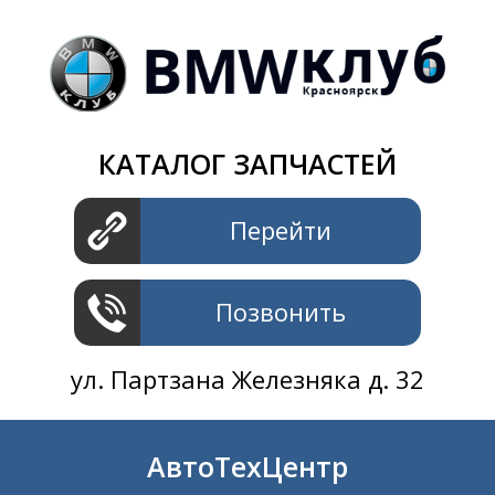
Магазин
+7 391
2801414
ул. Шахтеров 61 ст.2
АвтоТехЦентр
КАТАЛОГ ЗАПЧАСТЕЙ
+7 391
2311414
ул. Шахтеров 61 ст.2
Перейти
Позвонить
ул. Партзана Железняка д. 32
АвтоТехЦентр