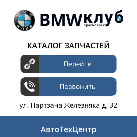
Магазин
+7 391
2801414
ул. Шахтеров 61 ст.2
АвтоТехЦентр
КАТАЛОГ ЗАПЧАСТЕЙ
+7 391
2311414
ул. Шахтеров 61 ст.2
Перейти
Позвонить
ул. Партзана Железняка д. 32
АвтоТехЦентр