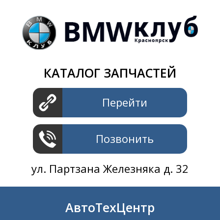
Магазин
+7 391
2801414
ул. Шахтеров 61 ст.2
АвтоТехЦентр
КАТАЛОГ ЗАПЧАСТЕЙ
+7 391
2311414
ул. Шахтеров 61 ст.2
Перейти
Позвонить
ул. Партзана Железняка д. 32
АвтоТехЦентр