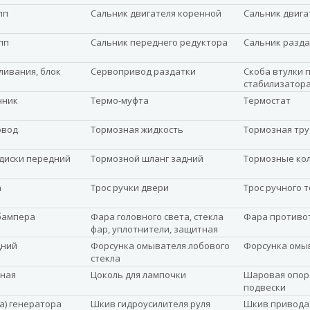
пп
Сальник двигателя коренной
Сальник двига
пп
Сальник переднего редуктора
Сальник разда
ливания, блок
Сервопривод раздатки
Скоба втулки 
стабилизатор
нник
Термо-муфта
Термостат
овод
Тормозная жидкость
Тормозная тру
диски передний
Тормозной шланг задний
Тормозные ко
а
Трос ручки двери
Трос ручного 
бампера
Фара головного света, стекла
Фара противо
фар, уплотнители, защитная
планка
дний
Форсунка омывателя лобового
Форсунка омы
стекла
ная
Цоколь для лампочки
Шаровая опор
подвески
а) генератора
Шкив гидроусилителя руля
Шкив привода