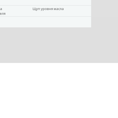
ка
Щуп уровня масла
еля