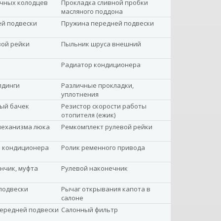
ечных колодцев
Прокладка сливной пробки
масляного поддона
ей подвески
Пружина передней подвески
вой рейки
Пыльник шруса внешний
Радиатор кондиционера
лдинги
Различные прокладки,
уплотнения
ый бачек
Резистор скорости работы
отопителя (ежик)
механизма люка
Ремкомплект рулевой рейки
а кондиционера
Ролик ременного привода
нчик, муфта
Рулевой наконечник
подвески
Рычаг открывания капота в
салоне
передней подвески
Салонный фильтр