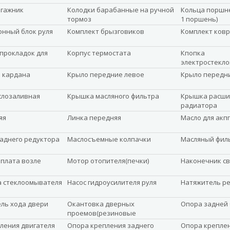
агажник
Колодки барабанные на ручной
Кольца поршне
тормоз
1 поршень)
нный блок руля
Комплект брызговиков
Комплект ковр
прокладок для
Корпус термостата
Кпопка
электростекл
 кардана
Крыло передние левое
Крыло передн
слозаливная
Крышка масляного фильтра
Крышка расши
радиатора
яя
Линка передняя
Масло для акпп
заднего редуктора
Маслосъемные колпачки
Масляный фил
плата возле
Мотор отопителя(печки)
Наконечник с
а стеклоомывателя
Насос гидроусилителя руля
Натяжитель р
ль хода двери
Окантовка дверных
Опора задней 
проемов(резиновые
уплотнители)
ления двигателя
Опора крепления заднего
Опора крепле