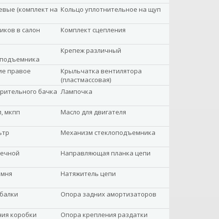
вые (комплект на
Кольцо уплотнительное на щуп
иков в салон
Комплект сцепления
Крепеж различный
оподъемника
ие правое
Крыльчатка вентилятора
(пластмассовая)
рительного бачка
Лампочка
, мкпп
Масло для двигателя
ьтр
Механизм стеклоподъемника
вечной
Направляющая планка цепи
емня
Натяжитель цепи
балки
Опора задних амортизаторов
ния коробки
Опора крепления раздатки