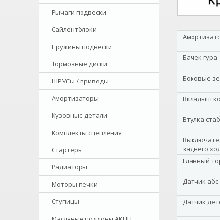
Рычаги подвески
Сайлентблоки
Амортизато
Пружины подвески
Бачек гура
Тормозные диски
Боковые зе
ШРУСы / приводы
Амортизаторы
Вкладыш к
Кузовные детали
Втулка ста
Комплекты сцепления
Выключател
заднего хо
Стартеры
Главный то
Радиаторы
Датчик абс
Моторы печки
Ступицы
Датчик дет
Масляные поддоны АКПП