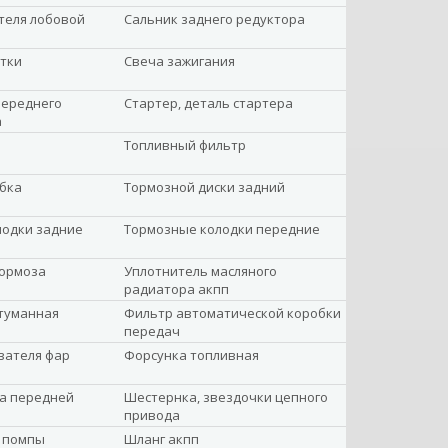
теля лобовой
Сальник заднего редуктора
тки
Свеча зажигания
переднего
Стартер, деталь стартера
а
Топливный фильтр
бка
Тормозной диски задний
лодки задние
Тормозные колодки передние
тормоза
Уплотнитель масляного
радиатора акпп
туманная
Фильтр автоматической коробки
передач
вателя фар
Форсунка топливная
а передней
Шестернка, звездочки цепного
привода
 помпы
Шланг акпп