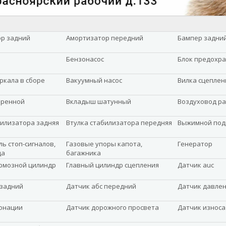
р задний
Амортизатор передний
Бампер задни
Бензонасос
Блок предохр
ркала в сборе
Вакуумный насос
Вилка сцеплен
оренной
Вкладыш шатунный
Воздуховод р
билизатора задняя
Втулка стабилизатора передняя
Выжимной по
ь стоп-сигналов,
Газовые упоры капота,
Генератор
да
багажника
рмозной цилиндр
Главный цилиндр сцепления
Датчик auc
 задний
Датчик абс передний
Датчик давле
онации
Датчик дорожного просвета
Датчик износа