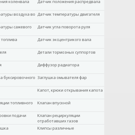
ения коленвала
Датчик положения распредвала
атуры воздуха во
Датчик температуры двигателя
ратуры сажевого
Датчик угла поворота руля
 топлива
Датчик эксцентрикого вала
еля
Детали тормозных суппортов
я
Диффузор радиатора
а буксировочного
Заглушка омывателя фар
Капот, крюки открывания капота
яции топливного
Клапан впускной
ровки подачи
Клапан рециркуляции
отработавших газов
ышка
Клипсы различные