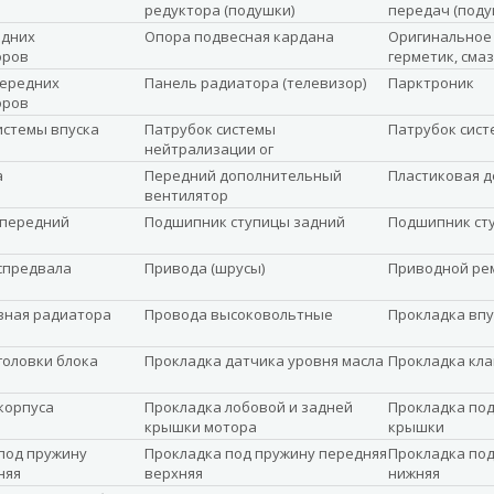
редуктора (подушки)
передач (поду
едних
Опора подвесная кардана
Оригинальное 
оров
герметик, сма
передних
Панель радиатора (телевизор)
Парктроник
оров
истемы впуска
Патрубок системы
Патрубок сист
нейтрализации ог
а
Передний дополнительный
Пластиковая д
вентилятор
 передний
Подшипник ступицы задний
Подшипник ст
спредвала
Привода (шрусы)
Приводной ре
вная радиатора
Провода высоковольтные
Прокладка впу
головки блока
Прокладка датчика уровня масла
Прокладка кл
корпуса
Прокладка лобовой и задней
Прокладка под
крышки мотора
крышки
под пружину
Прокладка под пружину передняя
Прокладка под
няя
верхняя
нижняя