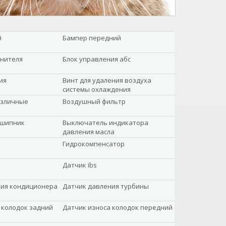
й
Бампер передний
анителя
Блок управления абс
ия
Винт для удаления воздуха
системы охлаждения
азличные
Воздушный фильтр
дшипник
Выключатель индикатора
давления масла
Гидрокомпенсатор
Датчик ibs
ния кондиционера
Датчик давления турбины
 колодок задний
Датчик износа колодок передний