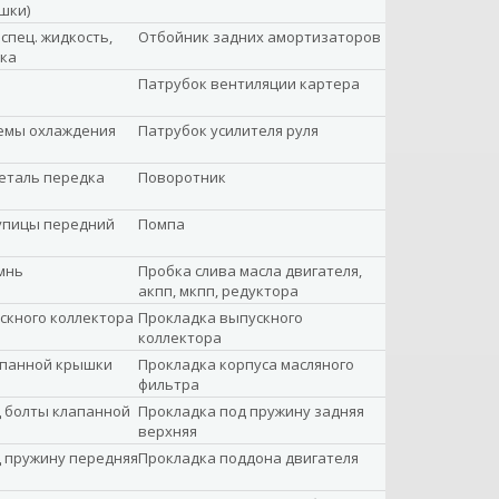
шки)
спец. жидкость,
Отбойник задних амортизаторов
зка
Патрубок вентиляции картера
емы охлаждения
Патрубок усилителя руля
еталь передка
Поворотник
упицы передний
Помпа
мнь
Пробка слива масла двигателя,
акпп, мкпп, редуктора
скного коллектора
Прокладка выпускного
коллектора
апанной крышки
Прокладка корпуса масляного
фильтра
 болты клапанной
Прокладка под пружину задняя
верхняя
 пружину передняя
Прокладка поддона двигателя