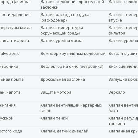
лорода (лямбда-
Датчик положения дроссельной
Датчик полож
заслонки
ности давления
Датчик расхода воздуха
Датчик темпер
(расходомер)
впуске
пературы масла
Датчик температуры
Датчик темпе
окружающей среды
фильтра
вня антифриза
Датчик уровня масла
Датчик уровня
alvetronic
Демпфер крутильных колебаний
Детали глушит
ктроника
Дефлектор на окно (ветровики)
Диск сцеплени
льная помпа
Дроссельная заслонка
Заглушка крюк
ей, капота
Защита мотора
Зеркало
жигания
Клапан вентиляции картерных
Клапан вентил
газов
бака
ускной
Клапан печки
Клапан регули
топлива
остого хода
Клапан, датчик дизелей
Клапанная кр