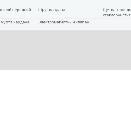
озной передний
Шрус кардана
Щетка, повод
стеклоочистит
 муфта кардана
Электромагнитный клапан