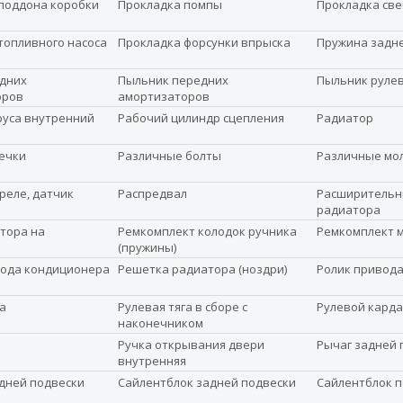
поддона коробки
Прокладка помпы
Прокладка св
топливного насоса
Прокладка форсунки впрыска
Пружина задн
дних
Пыльник передних
Пыльник руле
оров
амортизаторов
уса внутренний
Рабочий цилиндр сцепления
Радиатор
ечки
Различные болты
Различные мо
реле, датчик
Распредвал
Расширительн
радиатора
ятора на
Ремкомплект колодок ручника
Ремкомплект 
(пружины)
ода кондиционера
Решетка радиатора (ноздри)
Ролик привод
а
Рулевая тяга в сборе с
Рулевой карда
наконечником
Ручка открывания двери
Рычаг задней 
внутренняя
дней подвески
Сайлентблок задней подвески
Сайлентблок 