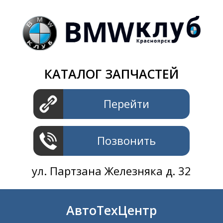
Магазин
+7 391
2801414
ул. Шахтеров 61 ст.2
АвтоТехЦентр
КАТАЛОГ ЗАПЧАСТЕЙ
+7 391
2311414
ул. Шахтеров 61 ст.2
Перейти
Позвонить
ул. Партзана Железняка д. 32
АвтоТехЦентр