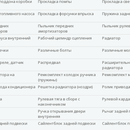
поддона коробки
Прокладка помпы
Прокладка св
топливного насоса
Прокладка форсунки впрыска
Пружина задн
дних
Пыльник передних
Пыльник руле
оров
амортизаторов
уса внутренний
Рабочий цилиндр сцепления
Радиатор
ечки
Различные болты
Различные мо
реле, датчик
Распредвал
Расширительн
радиатора
ятора на
Ремкомплект колодок ручника
Ремкомплект 
(пружины)
ода кондиционера
Решетка радиатора (ноздри)
Ролик привод
а
Рулевая тяга в сборе с
Рулевой карда
наконечником
Ручка открывания двери
Рычаг задней 
внутренняя
дней подвески
Сайлентблок задней подвески
Сайлентблок 