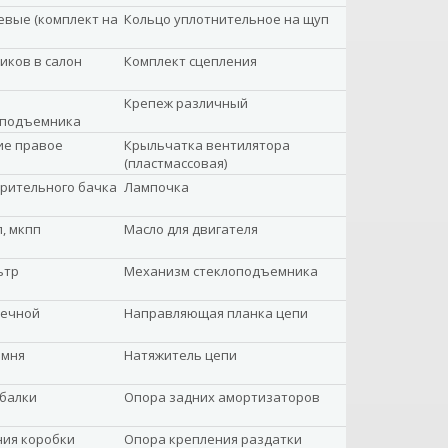
вые (комплект на
Кольцо уплотнительное на щуп
иков в салон
Комплект сцепления
Крепеж различный
оподъемника
ие правое
Крыльчатка вентилятора
(пластмассовая)
рительного бачка
Лампочка
, мкпп
Масло для двигателя
ьтр
Механизм стеклоподъемника
вечной
Направляющая планка цепи
емня
Натяжитель цепи
балки
Опора задних амортизаторов
ния коробки
Опора крепления раздатки