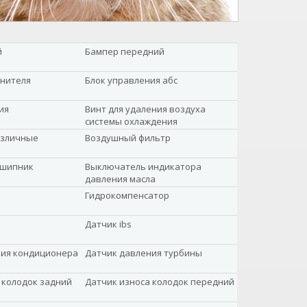
й
Бампер передний
анителя
Блок управления абс
ия
Винт для удаления воздуха
системы охлаждения
азличные
Воздушный фильтр
дшипник
Выключатель индикатора
давления масла
Гидрокомпенсатор
Датчик ibs
ния кондиционера
Датчик давления турбины
 колодок задний
Датчик износа колодок передний