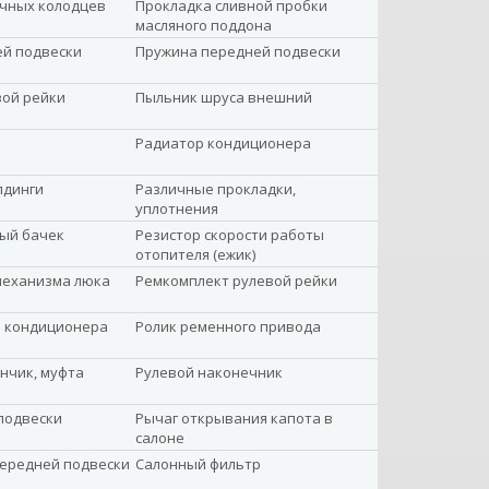
ечных колодцев
Прокладка сливной пробки
масляного поддона
ей подвески
Пружина передней подвески
вой рейки
Пыльник шруса внешний
Радиатор кондиционера
лдинги
Различные прокладки,
уплотнения
ый бачек
Резистор скорости работы
отопителя (ежик)
механизма люка
Ремкомплект рулевой рейки
а кондиционера
Ролик ременного привода
нчик, муфта
Рулевой наконечник
подвески
Рычаг открывания капота в
салоне
передней подвески
Салонный фильтр