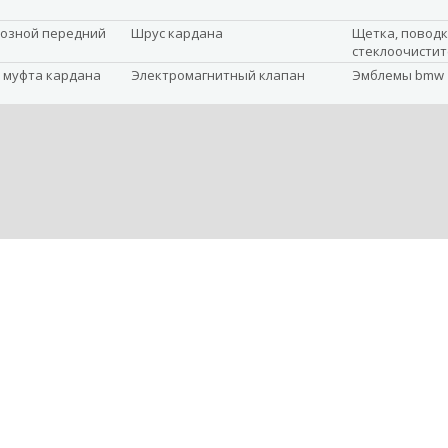
озной передний
Шрус кардана
Щетка, повод
стеклоочистит
 муфта кардана
Электромагнитный клапан
Эмблемы bmw