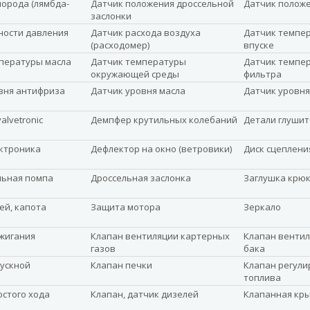
лорода (лямбда-
Датчик положения дроссельной
Датчик полож
заслонки
ности давления
Датчик расхода воздуха
Датчик темпер
(расходомер)
впуске
пературы масла
Датчик температуры
Датчик темпе
окружающей среды
фильтра
вня антифриза
Датчик уровня масла
Датчик уровня
alvetronic
Демпфер крутильных колебаний
Детали глушит
ктроника
Дефлектор на окно (ветровики)
Диск сцеплени
льная помпа
Дроссельная заслонка
Заглушка крюк
ей, капота
Защита мотора
Зеркало
жигания
Клапан вентиляции картерных
Клапан вентил
газов
бака
ускной
Клапан печки
Клапан регули
топлива
остого хода
Клапан, датчик дизелей
Клапанная кр