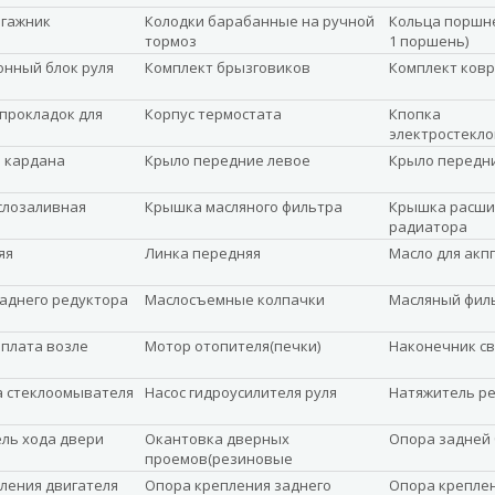
агажник
Колодки барабанные на ручной
Кольца поршне
тормоз
1 поршень)
нный блок руля
Комплект брызговиков
Комплект ковр
прокладок для
Корпус термостата
Кпопка
электростекл
 кардана
Крыло передние левое
Крыло передн
слозаливная
Крышка масляного фильтра
Крышка расши
радиатора
яя
Линка передняя
Масло для акпп
заднего редуктора
Маслосъемные колпачки
Масляный фил
плата возле
Мотор отопителя(печки)
Наконечник с
а стеклоомывателя
Насос гидроусилителя руля
Натяжитель р
ль хода двери
Окантовка дверных
Опора задней 
проемов(резиновые
уплотнители)
ления двигателя
Опора крепления заднего
Опора крепле