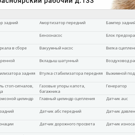
р задний
Амортизатор передний
Бампер задни
Бензонасос
Блок предохр
ркала в сборе
Вакуумный насос
Вилка сцеплен
оренной
Вкладыш шатунный
Воздуховод р
билизатора задняя
Втулка стабилизатора передняя
Выжимной по
ь стоп-сигналов,
Газовые упоры капота,
Генератор
да
багажника
рмозной цилиндр
Главный цилиндр сцепления
Датчик auc
 задний
Датчик абс передний
Датчик давле
онации
Датчик дорожного просвета
Датчик износа