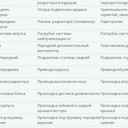
редуктора (подушки)
передач (поду
едних
Опора подвесная кардана
Оригинальное 
оров
герметик, сма
передних
Панель радиатора (телевизор)
Парктроник
оров
истемы впуска
Патрубок системы
Патрубок сист
нейтрализации ог
а
Передний дополнительный
Пластиковая д
вентилятор
 передний
Подшипник ступицы задний
Подшипник ст
спредвала
Привода (шрусы)
Приводной ре
вная радиатора
Провода высоковольтные
Прокладка впу
головки блока
Прокладка датчика уровня масла
Прокладка кл
корпуса
Прокладка лобовой и задней
Прокладка под
крышки мотора
крышки
под пружину
Прокладка под пружину передняя
Прокладка под
няя
верхняя
нижняя