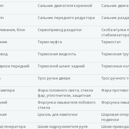
пп
Сальник двигателя коренной
Сальник двига
пп
Сальник переднего редуктора
Сальник разда
ливания, блок
Сервопривод раздатки
Скоба втулки 
стабилизатор
нник
Термо-муфта
Термостат
овод
Тормозная жидкость
Тормозная тру
диски передний
Тормозной шланг задний
Тормозные ко
а
Трос ручки двери
Трос ручного 
бампера
Фара головного света, стекла
Фара противо
фар, уплотнители, защитная
планка
дний
Форсунка омывателя лобового
Форсунка омы
стекла
ная
Цоколь для лампочки
Шаровая опор
подвески
а) генератора
Шкив гидроусилителя руля
Шкив привода