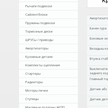
Рычаги подвески
Сайлентблоки
Амортизато
Пружины подвески
Бачек гура
Тормозные диски
Боковые зе
ШРУСы / приводы
Амортизаторы
Вкладыш к
Кузовные детали
Втулка ста
Комплекты сцепления
Выключател
заднего хо
Стартеры
Главный то
Радиаторы
Датчик абс
Моторы печки
Ступицы
Датчик дет
Масляные поддоны АКПП