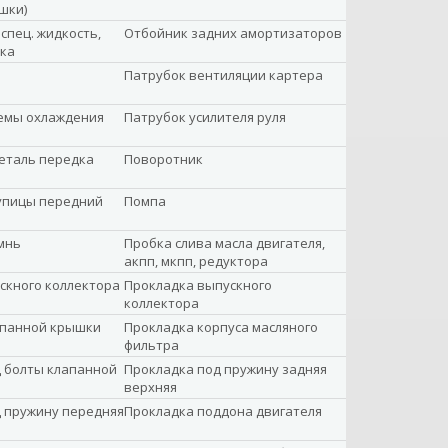
шки)
спец. жидкость,
Отбойник задних амортизаторов
зка
Патрубок вентиляции картера
емы охлаждения
Патрубок усилителя руля
еталь передка
Поворотник
упицы передний
Помпа
мнь
Пробка слива масла двигателя,
акпп, мкпп, редуктора
скного коллектора
Прокладка выпускного
коллектора
апанной крышки
Прокладка корпуса масляного
фильтра
 болты клапанной
Прокладка под пружину задняя
верхняя
 пружину передняя
Прокладка поддона двигателя