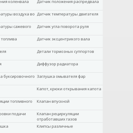
ения коленвала
Датчик положения распредвала
атуры воздуха во
Датчик температуры двигателя
ратуры сажевого
Датчик угла поворота руля
 топлива
Датчик эксцентрикого вала
еля
Детали тормозных суппортов
я
Диффузор радиатора
а буксировочного
Заглушка омывателя фар
Капот, крюки открывания капота
яции топливного
Клапан впускной
ровки подачи
Клапан рециркуляции
отработавших газов
ышка
Клипсы различные