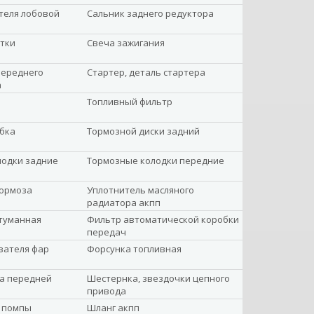
теля лобовой
Сальник заднего редуктора
тки
Свеча зажигания
переднего
Стартер, деталь стартера
а
Топливный фильтр
бка
Тормозной диски задний
лодки задние
Тормозные колодки передние
тормоза
Уплотнитель масляного
радиатора акпп
туманная
Фильтр автоматической коробки
передач
вателя фар
Форсунка топливная
а передней
Шестернка, звездочки цепного
привода
 помпы
Шланг акпп