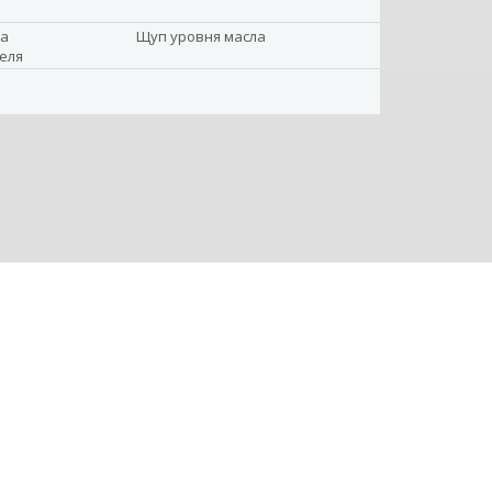
ка
Щуп уровня масла
еля