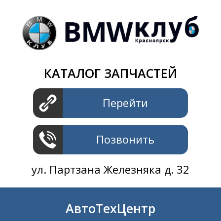
Магазин
+7 391
2801414
ул. Шахтеров 61 ст.2
АвтоТехЦентр
КАТАЛОГ ЗАПЧАСТЕЙ
+7 391
2311414
ул. Шахтеров 61 ст.2
Перейти
Позвонить
ул. Партзана Железняка д. 32
АвтоТехЦентр