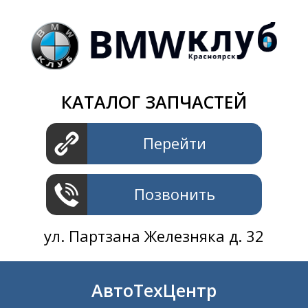
Магазин
+7 391
2801414
ул. Шахтеров 61 ст.2
АвтоТехЦентр
КАТАЛОГ ЗАПЧАСТЕЙ
+7 391
2311414
ул. Шахтеров 61 ст.2
Перейти
Позвонить
ул. Партзана Железняка д. 32
АвтоТехЦентр