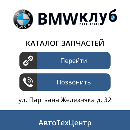
Магазин
+7 391
2801414
ул. Шахтеров 61 ст.2
АвтоТехЦентр
КАТАЛОГ ЗАПЧАСТЕЙ
+7 391
2311414
ул. Шахтеров 61 ст.2
Перейти
Позвонить
ул. Партзана Железняка д. 32
АвтоТехЦентр