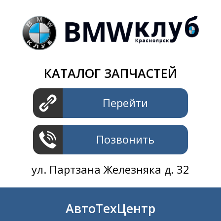
Магазин
+7 391
2801414
ул. Шахтеров 61 ст.2
АвтоТехЦентр
КАТАЛОГ ЗАПЧАСТЕЙ
+7 391
2311414
ул. Шахтеров 61 ст.2
Перейти
Позвонить
ул. Партзана Железняка д. 32
АвтоТехЦентр