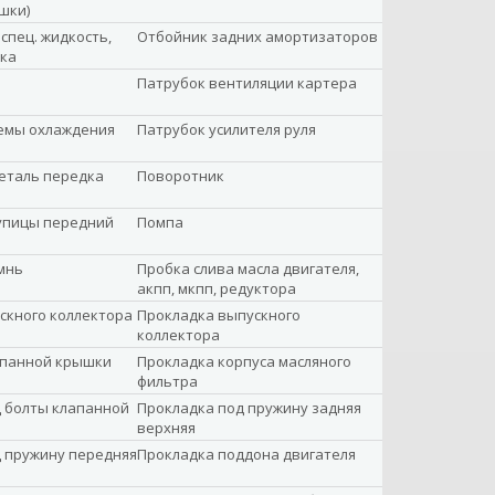
шки)
спец. жидкость,
Отбойник задних амортизаторов
зка
Патрубок вентиляции картера
емы охлаждения
Патрубок усилителя руля
еталь передка
Поворотник
упицы передний
Помпа
мнь
Пробка слива масла двигателя,
акпп, мкпп, редуктора
скного коллектора
Прокладка выпускного
коллектора
апанной крышки
Прокладка корпуса масляного
фильтра
 болты клапанной
Прокладка под пружину задняя
верхняя
 пружину передняя
Прокладка поддона двигателя