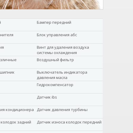
й
Бампер передний
анителя
Блок управления абс
ия
Винт для удаления воздуха
системы охлаждения
азличные
Воздушный фильтр
дшипник
Выключатель индикатора
давления масла
Гидрокомпенсатор
Датчик ibs
ния кондиционера
Датчик давления турбины
 колодок задний
Датчик износа колодок передний