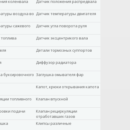
ения коленвала
Датчик положения распредвала
атуры воздуха во
Датчик температуры двигателя
ратуры сажевого
Датчик угла поворота руля
 топлива
Датчик эксцентрикого вала
еля
Детали тормозных суппортов
я
Диффузор радиатора
а буксировочного
Заглушка омывателя фар
Капот, крюки открывания капота
яции топливного
Клапан впускной
ровки подачи
Клапан рециркуляции
отработавших газов
ышка
Клипсы различные