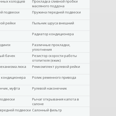
ечных колодцев
Прокладка сливной пробки
масляного поддона
ей подвески
Пружина передней подвески
вой рейки
Пыльник шруса внешний
Радиатор кондиционера
лдинги
Различные прокладки,
уплотнения
ый бачек
Резистор скорости работы
отопителя (ежик)
механизма люка
Ремкомплект рулевой рейки
а кондиционера
Ролик ременного привода
нчик, муфта
Рулевой наконечник
подвески
Рычаг открывания капота в
салоне
передней подвески
Салонный фильтр