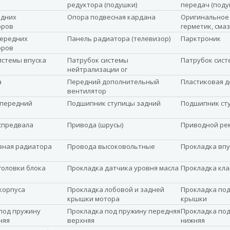
редуктора (подушки)
передач (поду
едних
Опора подвесная кардана
Оригинальное 
оров
герметик, сма
передних
Панель радиатора (телевизор)
Парктроник
оров
истемы впуска
Патрубок системы
Патрубок сист
нейтрализации ог
а
Передний дополнительный
Пластиковая д
вентилятор
 передний
Подшипник ступицы задний
Подшипник ст
спредвала
Привода (шрусы)
Приводной ре
вная радиатора
Провода высоковольтные
Прокладка впу
головки блока
Прокладка датчика уровня масла
Прокладка кл
корпуса
Прокладка лобовой и задней
Прокладка под
крышки мотора
крышки
под пружину
Прокладка под пружину передняя
Прокладка под
няя
верхняя
нижняя