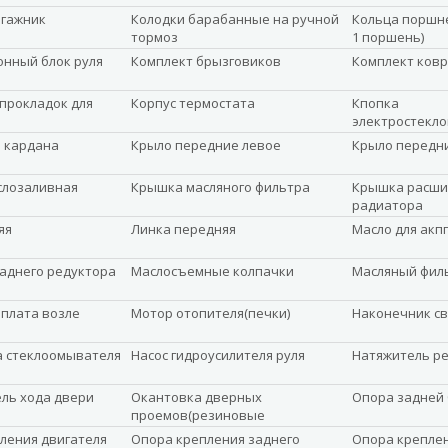
агажник
Колодки барабанные на ручной
Кольца поршне
тормоз
1 поршень)
нный блок руля
Комплект брызговиков
Комплект ковр
прокладок для
Корпус термостата
Кпопка
электростекл
 кардана
Крыло передние левое
Крыло передн
слозаливная
Крышка масляного фильтра
Крышка расши
радиатора
яя
Линка передняя
Масло для акпп
заднего редуктора
Маслосъемные колпачки
Масляный фил
плата возле
Мотор отопителя(печки)
Наконечник с
а стеклоомывателя
Насос гидроусилителя руля
Натяжитель р
ль хода двери
Окантовка дверных
Опора задней 
проемов(резиновые
уплотнители)
ления двигателя
Опора крепления заднего
Опора крепле