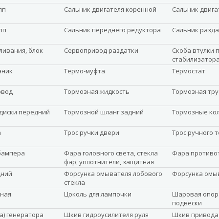
пп
Сальник двигателя коренной
Сальник двига
пп
Сальник переднего редуктора
Сальник разда
ливания, блок
Сервопривод раздатки
Скоба втулки 
стабилизатор
нник
Термо-муфта
Термостат
овод
Тормозная жидкость
Тормозная тру
диски передний
Тормозной шланг задний
Тормозные ко
а
Трос ручки двери
Трос ручного 
бампера
Фара головного света, стекла
Фара противо
фар, уплотнители, защитная
планка
дний
Форсунка омывателя лобового
Форсунка омы
стекла
ная
Цоколь для лампочки
Шаровая опор
подвески
а) генератора
Шкив гидроусилителя руля
Шкив привода