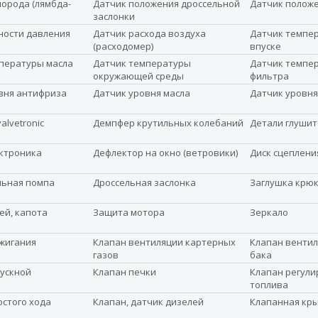
лорода (лямбда-
Датчик положения дроссельной
Датчик полож
заслонки
ности давления
Датчик расхода воздуха
Датчик темпер
(расходомер)
впуске
пературы масла
Датчик температуры
Датчик темпе
окружающей среды
фильтра
вня антифриза
Датчик уровня масла
Датчик уровня
alvetronic
Демпфер крутильных колебаний
Детали глушит
ктроника
Дефлектор на окно (ветровики)
Диск сцеплени
льная помпа
Дроссельная заслонка
Заглушка крюк
ей, капота
Защита мотора
Зеркало
жигания
Клапан вентиляции картерных
Клапан вентил
газов
бака
ускной
Клапан печки
Клапан регули
топлива
остого хода
Клапан, датчик дизелей
Клапанная кр