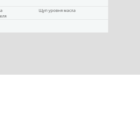
ка
Щуп уровня масла
еля