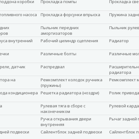
поддона коробки
Прокладка помпы
Прокладка св
топливного насоса
Прокладка форсунки впрыска
Пружина задн
дних
Пыльник передних
Пыльник руле
оров
амортизаторов
уса внутренний
Рабочий цилиндр сцепления
Радиатор
ечки
Различные болты
Различные мо
реле, датчик
Распредвал
Расширительн
радиатора
ятора на
Ремкомплект колодок ручника
Ремкомплект 
(пружины)
ода кондиционера
Решетка радиатора (ноздри)
Ролик привод
а
Рулевая тяга в сборе с
Рулевой карда
наконечником
Ручка открывания двери
Рычаг задней 
внутренняя
дней подвески
Сайлентблок задней подвески
Сайлентблок 