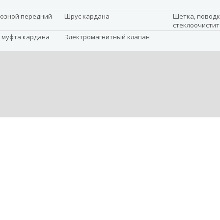
озной передний
Шрус кардана
Щетка, повод
стеклоочистит
 муфта кардана
Электромагнитный клапан