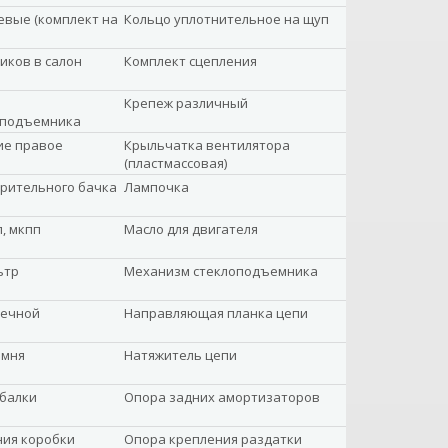
вые (комплект на
Кольцо уплотнительное на щуп
иков в салон
Комплект сцепления
Крепеж различный
оподъемника
ие правое
Крыльчатка вентилятора
(пластмассовая)
рительного бачка
Лампочка
, мкпп
Масло для двигателя
ьтр
Механизм стеклоподъемника
вечной
Направляющая планка цепи
емня
Натяжитель цепи
балки
Опора задних амортизаторов
ния коробки
Опора крепления раздатки