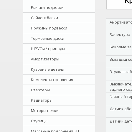
Рычаги подвески
Сайлентблоки
Амортизато
Пружины подвески
Бачек гура
Тормозные диски
Боковые зе
ШРУСы / приводы
Амортизаторы
Вкладыш к
Кузовные детали
Втулка ста
Комплекты сцепления
Выключател
заднего хо
Стартеры
Главный то
Радиаторы
Датчик абс
Моторы печки
Ступицы
Датчик дет
Масляные поддоны АКПП