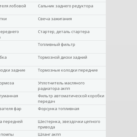
теля лобовой
Сальник заднего редуктора
тки
Свеча зажигания
переднего
Стартер, деталь стартера
а
Топливный фильтр
бка
Тормозной диски задний
лодки задние
Тормозные колодки передние
тормоза
Уплотнитель масляного
радиатора акпп
туманная
Фильтр автоматической коробки
передач
вателя фар
Форсунка топливная
а передней
Шестернка, звездочки цепного
привода
 помпы
Шланг акпп