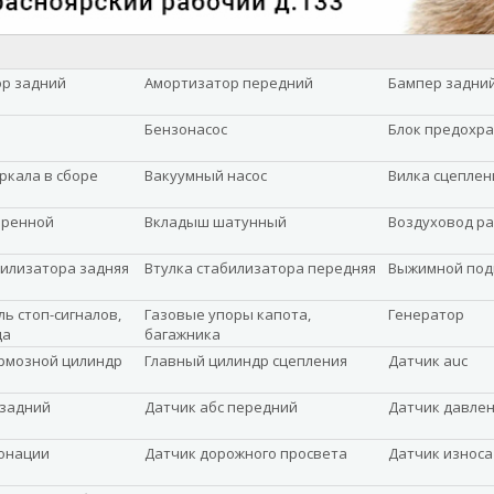
р задний
Амортизатор передний
Бампер задни
Бензонасос
Блок предохр
ркала в сборе
Вакуумный насос
Вилка сцеплен
оренной
Вкладыш шатунный
Воздуховод р
билизатора задняя
Втулка стабилизатора передняя
Выжимной по
ь стоп-сигналов,
Газовые упоры капота,
Генератор
да
багажника
рмозной цилиндр
Главный цилиндр сцепления
Датчик auc
 задний
Датчик абс передний
Датчик давле
онации
Датчик дорожного просвета
Датчик износа