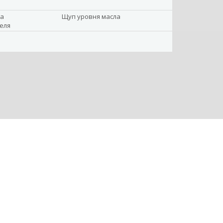
ка
Щуп уровня масла
еля