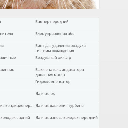
й
Бампер передний
анителя
Блок управления абс
ия
Винт для удаления воздуха
системы охлаждения
азличные
Воздушный фильтр
дшипник
Выключатель индикатора
давления масла
Гидрокомпенсатор
Датчик ibs
ния кондиционера
Датчик давления турбины
 колодок задний
Датчик износа колодок передний