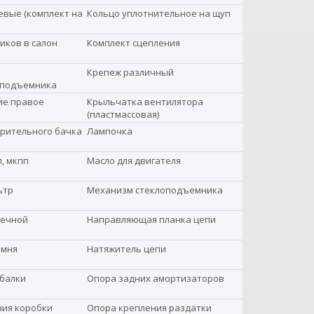
вые (комплект на
Кольцо уплотнительное на щуп
иков в салон
Комплект сцепления
Крепеж различный
оподъемника
ие правое
Крыльчатка вентилятора
(пластмассовая)
рительного бачка
Лампочка
, мкпп
Масло для двигателя
ьтр
Механизм стеклоподъемника
вечной
Направляющая планка цепи
емня
Натяжитель цепи
балки
Опора задних амортизаторов
ния коробки
Опора крепления раздатки