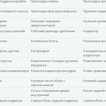
поддона коробки
Прокладка помпы
Прокладка св
топливного насоса
Прокладка форсунки впрыска
Пружина задн
дних
Пыльник передних
Пыльник руле
оров
амортизаторов
уса внутренний
Рабочий цилиндр сцепления
Радиатор
ечки
Различные болты
Различные мо
реле, датчик
Распредвал
Расширительн
радиатора
ятора на
Ремкомплект колодок ручника
Ремкомплект 
(пружины)
ода кондиционера
Решетка радиатора (ноздри)
Ролик привод
а
Рулевая тяга в сборе с
Рулевой карда
наконечником
Ручка открывания двери
Рычаг задней 
внутренняя
дней подвески
Сайлентблок задней подвески
Сайлентблок 