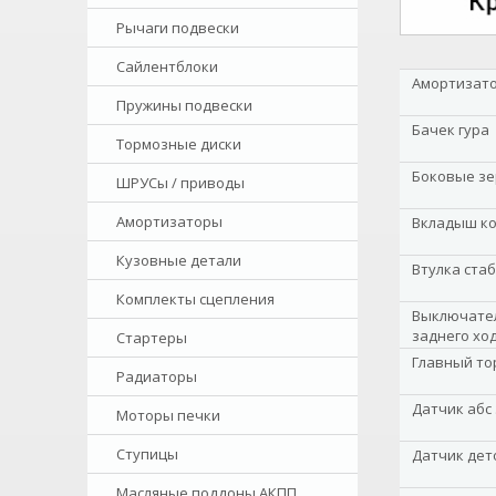
Рычаги подвески
Сайлентблоки
Амортизато
Пружины подвески
Бачек гура
Тормозные диски
Боковые зе
ШРУСы / приводы
Амортизаторы
Вкладыш к
Кузовные детали
Втулка ста
Комплекты сцепления
Выключател
заднего хо
Стартеры
Главный то
Радиаторы
Датчик абс
Моторы печки
Ступицы
Датчик дет
Масляные поддоны АКПП