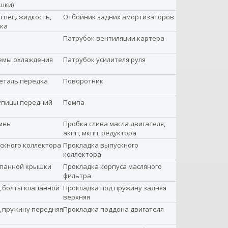
шки)
спец. жидкость,
Отбойник задних амортизаторов
зка
Патрубок вентиляции картера
емы охлаждения
Патрубок усилителя руля
еталь передка
Поворотник
упицы передний
Помпа
мнь
Пробка слива масла двигателя,
акпп, мкпп, редуктора
скного коллектора
Прокладка выпускного
коллектора
апанной крышки
Прокладка корпуса масляного
фильтра
 болты клапанной
Прокладка под пружину задняя
верхняя
 пружину передняя
Прокладка поддона двигателя