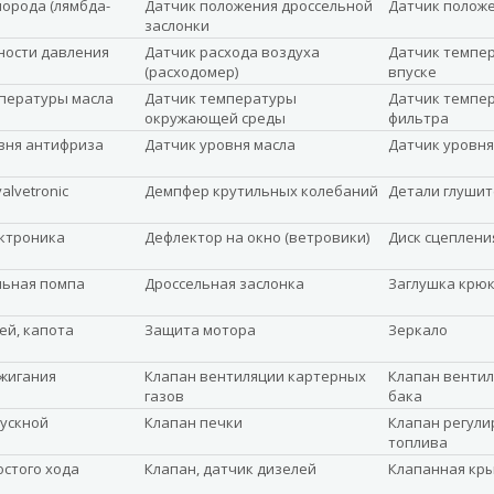
лорода (лямбда-
Датчик положения дроссельной
Датчик полож
заслонки
ности давления
Датчик расхода воздуха
Датчик темпер
(расходомер)
впуске
пературы масла
Датчик температуры
Датчик темпе
окружающей среды
фильтра
вня антифриза
Датчик уровня масла
Датчик уровня
alvetronic
Демпфер крутильных колебаний
Детали глушит
ктроника
Дефлектор на окно (ветровики)
Диск сцеплени
льная помпа
Дроссельная заслонка
Заглушка крюк
ей, капота
Защита мотора
Зеркало
жигания
Клапан вентиляции картерных
Клапан вентил
газов
бака
ускной
Клапан печки
Клапан регули
топлива
остого хода
Клапан, датчик дизелей
Клапанная кр