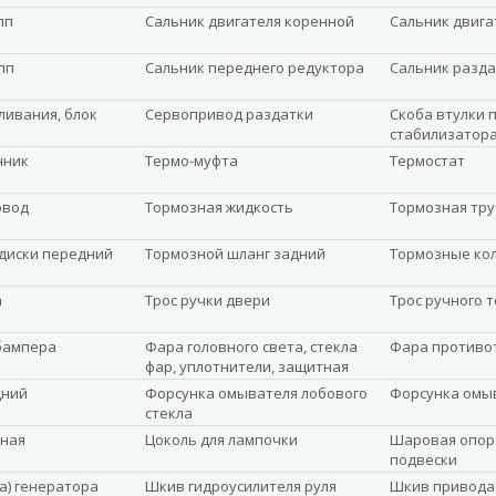
пп
Сальник двигателя коренной
Сальник двига
пп
Сальник переднего редуктора
Сальник разда
ливания, блок
Сервопривод раздатки
Скоба втулки 
стабилизатор
нник
Термо-муфта
Термостат
овод
Тормозная жидкость
Тормозная тру
диски передний
Тормозной шланг задний
Тормозные ко
а
Трос ручки двери
Трос ручного 
бампера
Фара головного света, стекла
Фара противо
фар, уплотнители, защитная
планка
дний
Форсунка омывателя лобового
Форсунка омы
стекла
ная
Цоколь для лампочки
Шаровая опор
подвески
а) генератора
Шкив гидроусилителя руля
Шкив привода