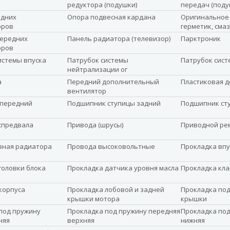
редуктора (подушки)
передач (поду
едних
Опора подвесная кардана
Оригинальное 
оров
герметик, сма
передних
Панель радиатора (телевизор)
Парктроник
оров
истемы впуска
Патрубок системы
Патрубок сист
нейтрализации ог
а
Передний дополнительный
Пластиковая д
вентилятор
 передний
Подшипник ступицы задний
Подшипник ст
спредвала
Привода (шрусы)
Приводной ре
вная радиатора
Провода высоковольтные
Прокладка впу
головки блока
Прокладка датчика уровня масла
Прокладка кл
корпуса
Прокладка лобовой и задней
Прокладка под
крышки мотора
крышки
под пружину
Прокладка под пружину передняя
Прокладка под
няя
верхняя
нижняя