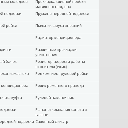
ечных колодцев
Прокладка сливной пробки
масляного поддона
ей подвески
Пружина передней подвески
вой рейки
Пыльник шруса внешний
Радиатор кондиционера
лдинги
Различные прокладки,
уплотнения
ый бачек
Резистор скорости работы
отопителя (ежик)
механизма люка
Ремкомплект рулевой рейки
а кондиционера
Ролик ременного привода
нчик, муфта
Рулевой наконечник
подвески
Рычаг открывания капота в
салоне
передней подвески
Салонный фильтр