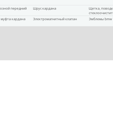
озной передний
Шрус кардана
Щетка, повод
стеклоочистит
 муфта кардана
Электромагнитный клапан
Эмблемы bmw