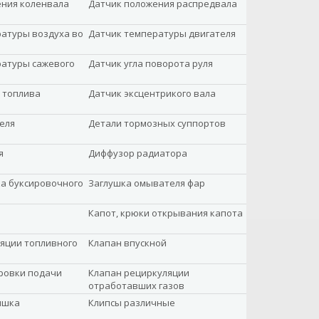
ения коленвала
Датчик положения распредвала
атуры воздуха во
Датчик температуры двигателя
ратуры сажевого
Датчик угла поворота руля
 топлива
Датчик эксцентрикого вала
еля
Детали тормозных суппортов
я
Диффузор радиатора
а буксировочного
Заглушка омывателя фар
Капот, крюки открывания капота
яции топливного
Клапан впускной
ровки подачи
Клапан рециркуляции
отработавших газов
ышка
Клипсы различные