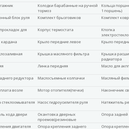
агажник
Колодки барабанные на ручной
Кольца поршне
тормоз
1 поршень)
нный блок руля
Комплект брызговиков
Комплект ковр
прокладок для
Корпус термостата
Кпопка
электростекл
 кардана
Крыло передние левое
Крыло передн
слозаливная
Крышка масляного фильтра
Крышка расши
радиатора
яя
Линка передняя
Масло для акпп
заднего редуктора
Маслосъемные колпачки
Масляный фил
плата возле
Мотор отопителя(печки)
Наконечник с
а стеклоомывателя
Насос гидроусилителя руля
Натяжитель р
ль хода двери
Окантовка дверных
Опора задней 
проемов(резиновые
уплотнители)
ления двигателя
Опора крепления заднего
Опора крепле