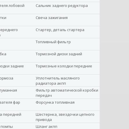
теля лобовой
Сальник заднего редуктора
тки
Свеча зажигания
переднего
Стартер, деталь стартера
а
Топливный фильтр
бка
Тормозной диски задний
лодки задние
Тормозные колодки передние
тормоза
Уплотнитель масляного
радиатора акпп
туманная
Фильтр автоматической коробки
передач
вателя фар
Форсунка топливная
а передней
Шестернка, звездочки цепного
привода
 помпы
Шланг акпп